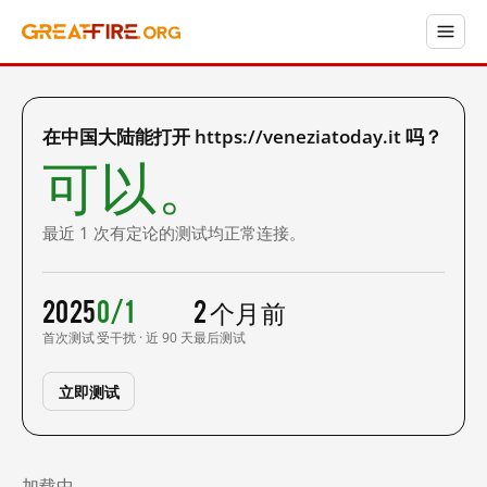
在中国大陆能打开 https://veneziatoday.it 吗？
可以。
最近 1 次有定论的测试均正常连接。
2025
0/1
2 个月前
首次测试
受干扰 · 近 90 天
最后测试
立即测试
加载中……