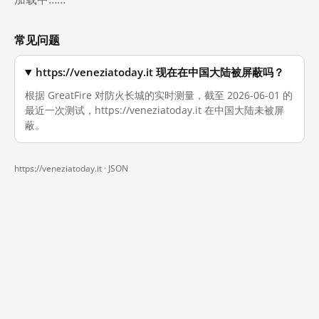
常见问题
https://veneziatoday.it 现在在中国大陆被屏蔽吗？
根据 GreatFire 对防火长城的实时测量，截至 2026-06-01 的
最近一次测试，https://veneziatoday.it 在中国大陆未被屏
蔽。
https://veneziatoday.it ·
JSON