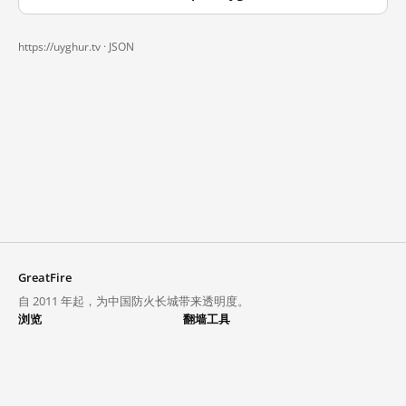
https://uyghur.tv ·
JSON
GreatFire
自 2011 年起，为中国防火长城带来透明度。
浏览
翻墙工具
封锁列表
VPN 与代理
探索
翻墙中心
趋势
GreatFireVPN
热门网站在中国大陆的访问状况