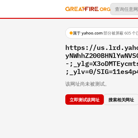
属于 yahoo.com
·
部分被屏蔽
·
605 
https://us.lrd.yah
yNWhhZ200BHNlYwNVS
-;_ylg=X3oDMTEycmt
;_ylv=0/SIG=11es4p
该网址尚未被测试。
立即测试该网址
搜索相关网址