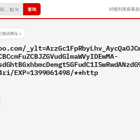
查询
封锁列表
探索
趋
个已测试网址
→
oo.com/_ylt=ArzGc1FpRbyLhv_AycQaOJC
CBCcmFuZCBJZGVudGlmaWVyIDEwMA-
sdGhtBGxhbmcDemgtSGFudC1ISwRwdANzdG
4ri/EXP=1399061498/**http