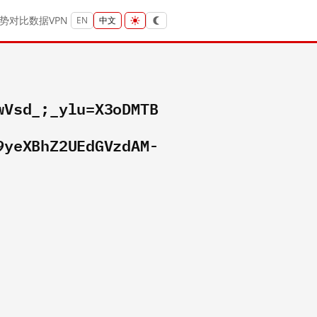
势
对比
数据
VPN
EN
中文
wVsd_;_ylu=X3oDMTB
9yeXBhZ2UEdGVzdAM-