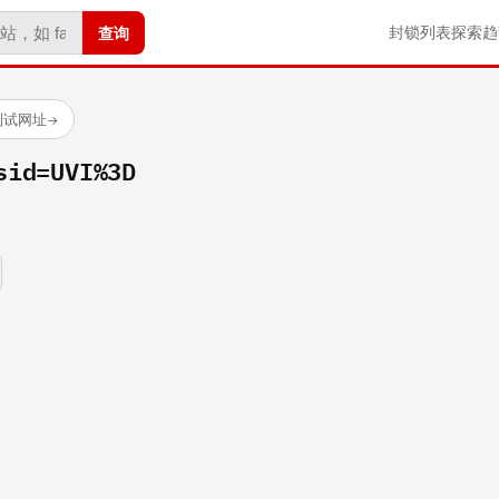
查询
封锁列表
探索
趋
测试网址
→
sid=UVI%3D