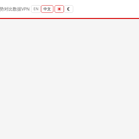
势
对比
数据
VPN
EN
中文