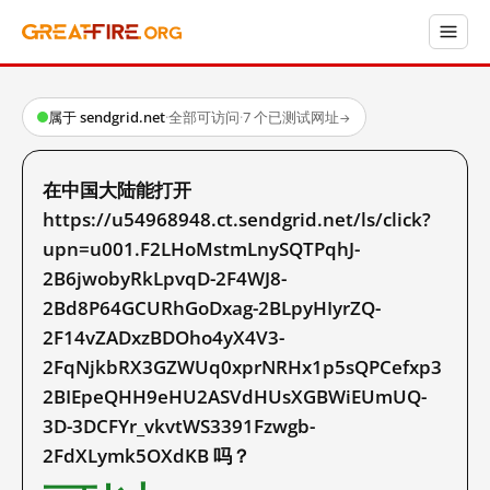
属于 sendgrid.net
·
全部可访问
·
7 个已测试网址
→
在中国大陆能打开
https://u54968948.ct.sendgrid.net/ls/click?
upn=u001.F2LHoMstmLnySQTPqhJ-
2B6jwobyRkLpvqD-2F4WJ8-
2Bd8P64GCURhGoDxag-2BLpyHIyrZQ-
2F14vZADxzBDOho4yX4V3-
2FqNjkbRX3GZWUq0xprNRHx1p5sQPCefxp3
2BIEpeQHH9eHU2ASVdHUsXGBWiEUmUQ-
3D-3DCFYr_vkvtWS3391Fzwgb-
2FdXLymk5OXdKB 吗？