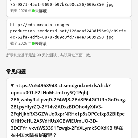
75-9871-45e1-9690-b97b8c90cc26/600x350.jpg
截至 2026 年
未屏蔽
http://cdn.mcauto-images-
production.sendgrid.net/126adaf243df56e9/c89cfe
4c-62fa-4dfb-8878-d09c0fd77e4e/600x250.jpg
截至 2026 年
未屏蔽
所示判定基于最近 90 天的测试，与该网址页面一致。
常见问题
https://u54968948.ct.sendgrid.net/ls/click?
upn=u001.F2LHoMstmLnySQTPqhJ-
2B6jwobyRkLpvqD-2F4WJ8-2Bd8P64GCURhGoDxag-
2BLpyHIyrZQ-2F14vZADxzBDOho4yX4V3-
2FqNjkbRX3GZWUq0xprNRHx1p5sQPCefxp32BIEpe
QHH9eHU2ASVdHUsXGBWiEUmUQ-3D-
3DCFYr_vkvtWS3391Fzwgb-2FdXLymk5OXdKB 现在
在中国大陆被屏蔽吗？