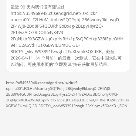
最近 90 天内我们没有测试过
https://u54968948.ct.sendgrid.net/ls/click?
upn=u001.F2LHoMstmLnySQTPqhJ-2B6jwobyRkLpvqD-
2F4WJ8-2Bd8P64GCURhGoDxag-2BLpyHIyrZQ-
2F14vZADxzBDOho4yX4V3-
2FqNjkbRX3GZWUq0xprNRHx1p5sQPCefxp32BIEpeQHH
9eHU2ASVdHUsXGBWiEUmUQ-3D-
3DCFYr_vkvtWS3391Fzwgb-2FdXLymk5OXdKB。截至
2026-04-11（4 个月前）的最近一次测试，它在中国大陆可
以访问。可使用本页的“立即测试”按钮获取最新结果。
https://u54968948.ct.sendgrid.net/ls/click?
upn=u001.F2LHoMstmLnySQTPqhJ-2B6jwobyRkLpvqD-2F4WJ8-
2Bd8P64GCURhGoDxag-2BLpyHIyrZQ-2F14vZADxzBDOho4yX4V3-
2FqNjkbRX3GZWUq0xprNRHx1p5sQPCefxp32BIEpeQHH9eHU2ASVdHUs
XGBWiEUmUQ-3D-3DCFYr_vkvtWS3391Fzwgb-2FdXLymk5OXdKB ·
JSON