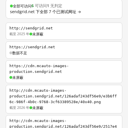
6
可访问
1
无判定
全部可访问
sendgrid.net 下全部 7 个已测试网址 →
http://sendgrid.net
截至 2025 年
未屏蔽
https://sendgrid.net
数据不足
https://cdn.mcauto-images-
production.sendgrid.net
未屏蔽
http://cdn.mcauto-images-
production.sendgrid.net/126adaf243df56e9/e3b6ff
6c-986f-4b0c-9768-3cf63389528e/40x40.png
截至 2026 年
未屏蔽
http://cdn.mcauto-images-
production.sendgrid.net/126adaf243df56e9/2517e4