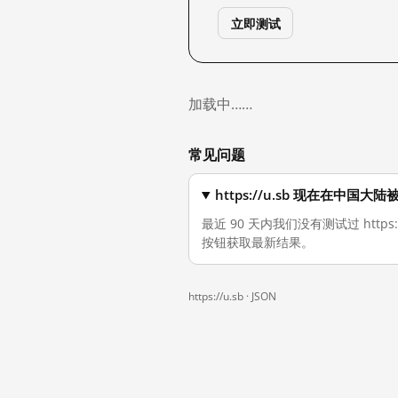
立即测试
加载中……
常见问题
https://u.sb 现在在中国大
最近 90 天内我们没有测试过 http
按钮获取最新结果。
https://u.sb ·
JSON