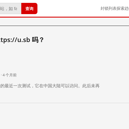
查询
封锁列表
探索
趋
s://u.sb 吗？
。
 · 4 个月前
 个月前）的最近一次测试，它在中国大陆可以访问。此后未再