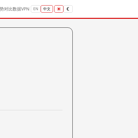
势
对比
数据
VPN
EN
中文