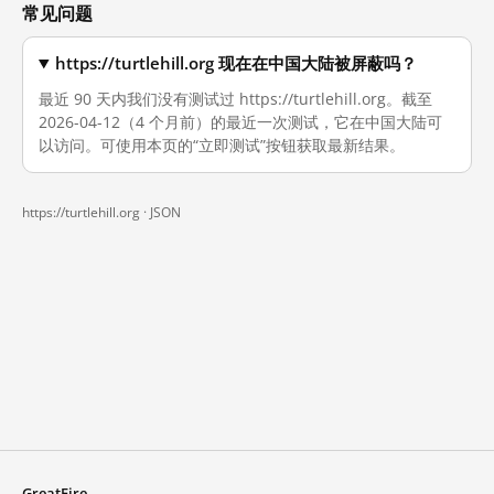
常见问题
https://turtlehill.org 现在在中国大陆被屏蔽吗？
最近 90 天内我们没有测试过 https://turtlehill.org。截至
2026-04-12（4 个月前）的最近一次测试，它在中国大陆可
以访问。可使用本页的“立即测试”按钮获取最新结果。
https://turtlehill.org ·
JSON
GreatFire