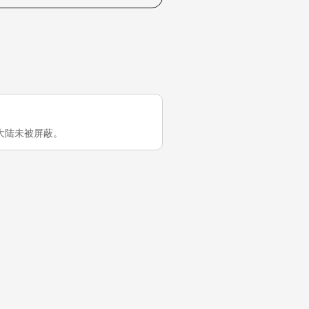
在中国大陆未被屏蔽。