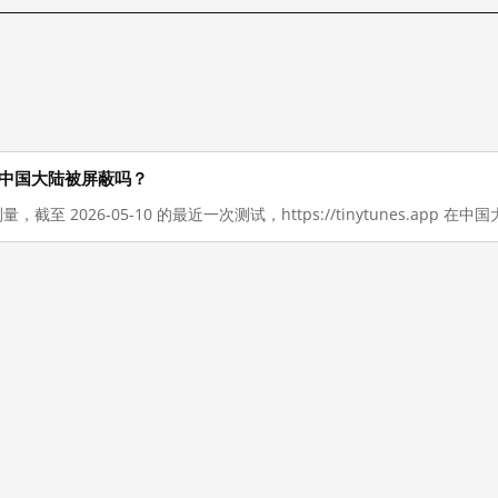
p 现在在中国大陆被屏蔽吗？
量，截至 2026-05-10 的最近一次测试，https://tinytunes.app 