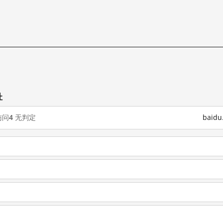
试
址
访问
4
无判定
baid