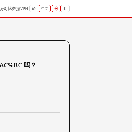
势
对比
数据
VPN
EN
中文
%AC%BC 吗？