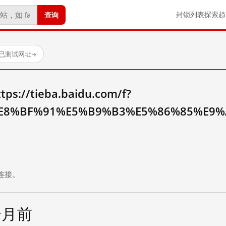
查询
封锁列表
探索
趋
 个已测试网址
→
//tieba.baidu.com/f?
E8%BF%91%E5%B9%B3%E5%86%85%E9
。
连接。
个月前