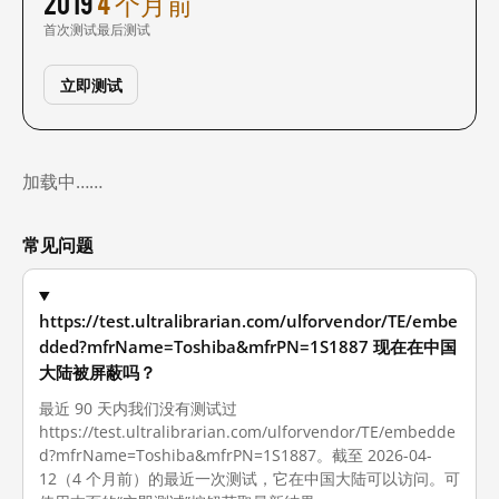
2019
4 个月前
首次测试
最后测试
立即测试
加载中……
常见问题
https://test.ultralibrarian.com/ulforvendor/TE/embe
dded?mfrName=Toshiba&mfrPN=1S1887 现在在中国
大陆被屏蔽吗？
最近 90 天内我们没有测试过
https://test.ultralibrarian.com/ulforvendor/TE/embedde
d?mfrName=Toshiba&mfrPN=1S1887。截至 2026-04-
12（4 个月前）的最近一次测试，它在中国大陆可以访问。可