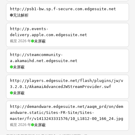
http://psb1-bw.sp.f-secure.com.edgesuite.net
无法解析
http://p.events-
delivery.apple.com.edgesuite.net
截至 2026 年
未屏蔽
http://steamcommunity-
a.akamaihd.net.edgesuite.net
未屏蔽
http://players.edgesuite.net/flash/plugins/jw/v
3.2.0.1/AkamaiAdvancedJWStreamProvider.swf
未屏蔽
http://demandware.edgesuite.net/aaqm_prd/on/dem
andware.static/Sites-FR-Site/Sites-
master/fr/v1413243331576/10_L1812-00_166_24.jpg
截至 2026 年
未屏蔽