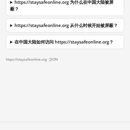
https://staysafeonline.org 为什么在中国大陆被屏
蔽？
https://staysafeonline.org 从什么时候开始被屏蔽？
在中国大陆如何访问 https://staysafeonline.org？
https://staysafeonline.org ·
JSON