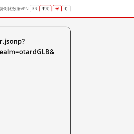
势
对比
数据
VPN
EN
中文
.jsonp?
realm=otardGLB&_