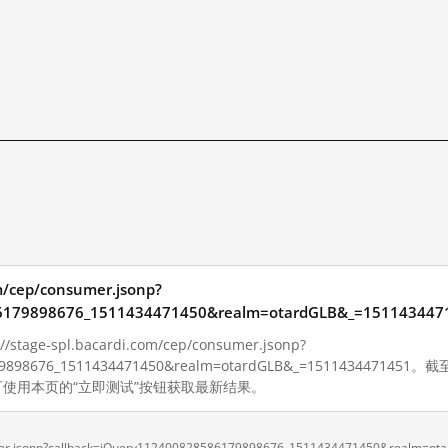
om/cep/consumer.jsonp?
8586179898676_1511434471450&realm=otardGLB&_=151
ge-spl.bacardi.com/cep/consumer.jsonp?
6179898676_1511434471450&realm=otardGLB&_=15114344714
使用本页的“立即测试”按钮获取最新结果。
sumer.jsonp?callback=jQuery112400828586179898676_1511434471450&realm=o