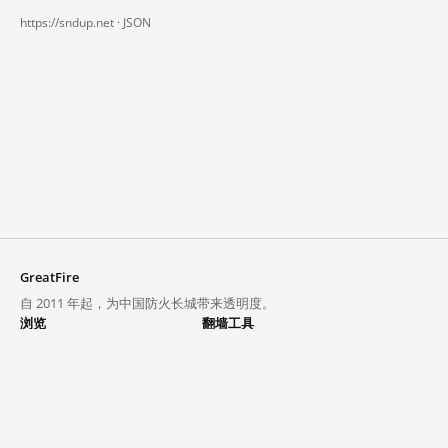
https://sndup.net ·
JSON
GreatFire
自 2011 年起，为中国防火长城带来透明度。
浏览
翻墙工具
封锁列表
VPN 与代理
探索
翻墙中心
趋势
GreatFireVPN
热门网站在中国大陆的访问状况
数据与 API