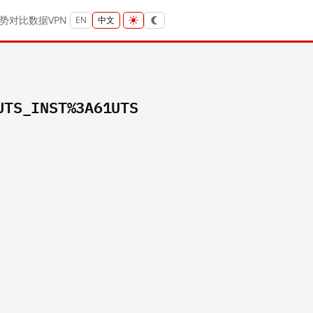
势
对比
数据
VPN
EN
中文
UTS_INST%3A61UTS