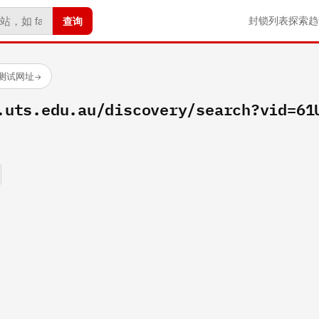
查询
封锁列表
探索
趋
已测试网址
→
.uts.edu.au/discovery/search?vid=61