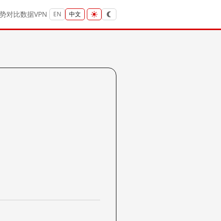
势
对比
数据
VPN
EN
中文