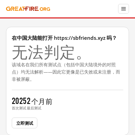
在中国大陆能打开 https://sbfriends.xyz 吗？
无法判定。
该域名在我们所有测试点（包括中国大陆境外的对照
点）均无法解析——因此它更像是已失效或未注册，而
非被屏蔽。
2025
2 个月前
首次测试
最后测试
立即测试