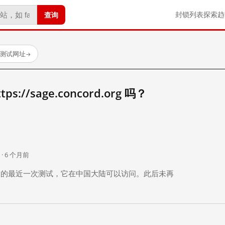
查询
封锁列表
探索
趋
已测试网址
→
://sage.concord.org 吗？
。
 · 6 个月前
 个月前）的最近一次测试，它在中国大陆可以访问。此后未再