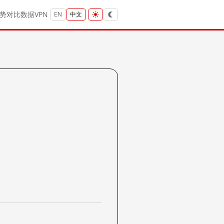
势
对比
数据
VPN
EN
中文