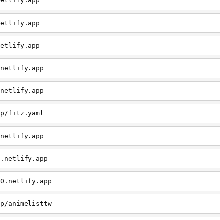
netlify.app
netlify.app
netlify.app
.netlify.app
.netlify.app
pp/fitz.yaml
.netlify.app
8.netlify.app
40.netlify.app
pp/animelisttw