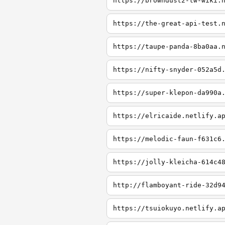
https://browndust2-tw-wiki.
https://the-great-api-test.
https://taupe-panda-8ba0aa.
https://nifty-snyder-052a5d
https://super-klepon-da990a
https://elricaide.netlify.a
https://melodic-faun-f631c6
https://jolly-kleicha-614c4
http://flamboyant-ride-32d9
https://tsuiokuyo.netlify.a