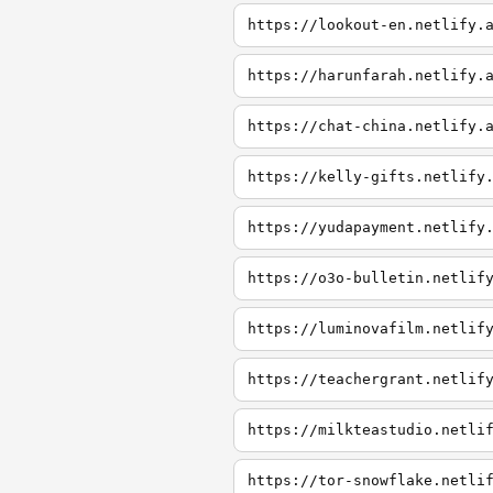
https://lookout-en.netlify.
https://harunfarah.netlify.
https://chat-china.netlify.
https://kelly-gifts.netlify
https://yudapayment.netlify
https://o3o-bulletin.netlif
https://luminovafilm.netlif
https://teachergrant.netlif
https://milkteastudio.netli
https://tor-snowflake.netli