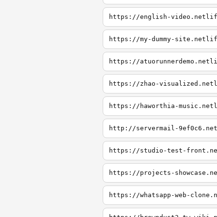
https://english-video.netli
https://my-dummy-site.netli
https://atuorunnerdemo.netl
https://zhao-visualized.net
https://haworthia-music.net
http://servermail-9ef0c6.ne
https://studio-test-front.n
https://projects-showcase.n
https://whatsapp-web-clone.