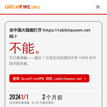
在中国大陆能打开 https://rabbitqueen.net
吗？
不能。
它已被屏蔽——最近 1 次有定论的测试中有 100% 在中
国大陆失败。
使用 GreatFireVPN 访问 rabbitqueen.net →
2024
1/1
2 个月前
首次测试
被屏蔽 · 近 90 天
最后测试