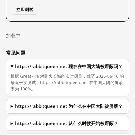
立即测试
加载中……
常见问题
https://rabbitqueen.net 现在在中国大陆被屏蔽吗？
根据 GreatFire 对防火长城的实时测量，截至 2026-06-16 的
最近一次测试，https://rabbitqueen.net 在中国大陆的屏蔽
率为 100%。
https://rabbitqueen.net 为什么在中国大陆被屏蔽？
https://rabbitqueen.net 从什么时候开始被屏蔽？