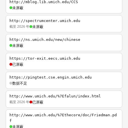
http://mblog.lib.umich.edu/CCS
未屏蔽
http://spectrumcenter.umich.edu
截至 2026 年
未屏蔽
http://ns.umich.edu/new/chinese
未屏蔽
https://tor-exit.eecs.umich.edu
已屏蔽
https://pingtest.cse.engin.umich.edu
数据不足
http://www.umich.edu/%7Efalun/index.html
截至 2026 年
已屏蔽
http://www.umich.edu/%7Ethecore/doc/Friedman.pd
f
未屏蔽