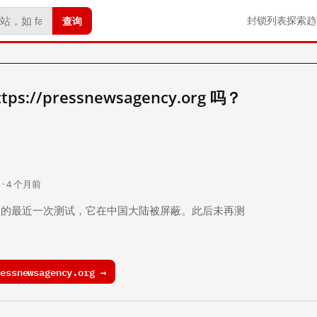
查询
封锁列表
探索
趋
://pressnewsagency.org 吗？
。
 · 4 个月前
 个月前）的最近一次测试，它在中国大陆被屏蔽。此后未再测
ssnewsagency.org →