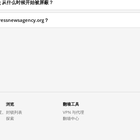
cy.org 从什么时候开始被屏蔽？
ssnewsagency.org？
浏览
翻墙工具
度。
封锁列表
VPN 与代理
探索
翻墙中心
趋势
GreatFireVPN
热门网站在中国大陆的访问状况
数据与 API