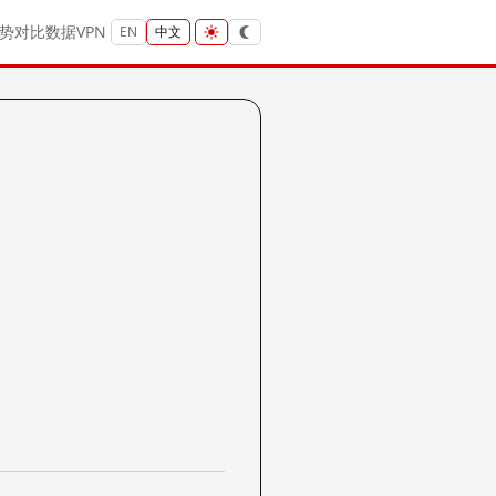
势
对比
数据
VPN
EN
中文