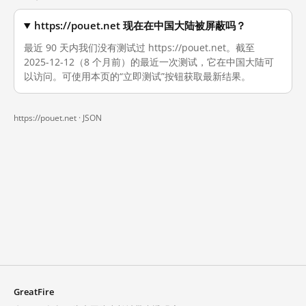
https://pouet.net 现在在中国大陆被屏蔽吗？
最近 90 天内我们没有测试过 https://pouet.net。截至
2025-12-12（8 个月前）的最近一次测试，它在中国大陆可
以访问。可使用本页的“立即测试”按钮获取最新结果。
https://pouet.net ·
JSON
GreatFire