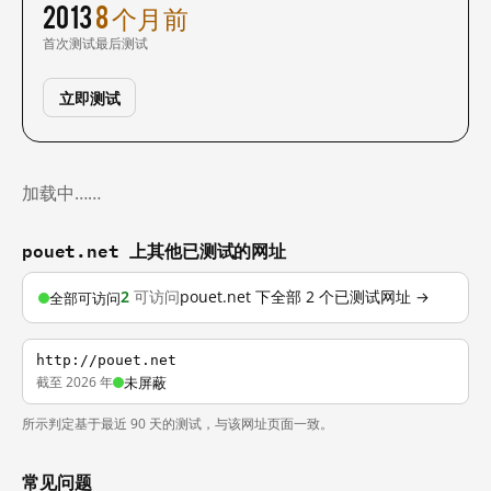
2013
8 个月前
首次测试
最后测试
立即测试
加载中……
pouet.net 上其他已测试的网址
2
可访问
pouet.net 下全部 2 个已测试网址 →
全部可访问
http://pouet.net
截至 2026 年
未屏蔽
所示判定基于最近 90 天的测试，与该网址页面一致。
常见问题