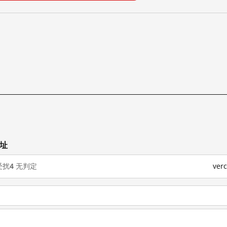
网址
受扰
4
无判定
ver