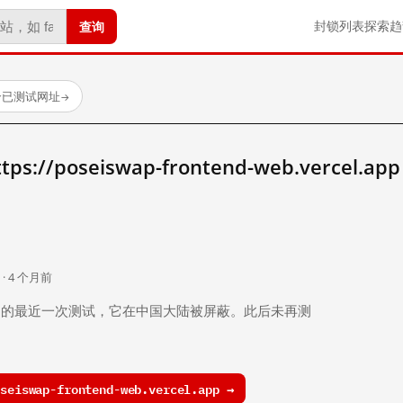
查询
封锁列表
探索
趋
 个已测试网址
→
//poseiswap-frontend-web.vercel.ap
。
 · 4 个月前
 个月前）的最近一次测试，它在中国大陆被屏蔽。此后未再测
eiswap-frontend-web.vercel.app →