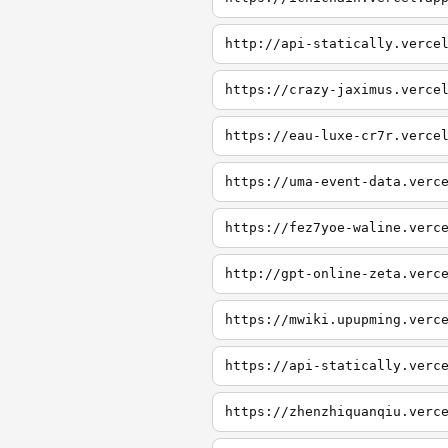
http://api-statically.verce
https://crazy-jaximus.verce
https://eau-luxe-cr7r.verce
https://uma-event-data.verc
https://fez7yoe-waline.verc
http://gpt-online-zeta.verc
https://mwiki.upupming.verc
https://api-statically.verc
https://zhenzhiquanqiu.verc