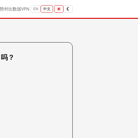
势
对比
数据
VPN
EN
中文
p 吗？