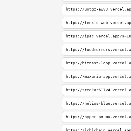
https://ustgz-awv3.vercel.a
https://fenxis-web.vercel.a
https://ipac.vercel.app?s=1
https://loudmurmurs.vercel.
http://bitnest-loop.vercel.
https://maxuria-app.vercel.
http://sreekar617v4.vercel.
https://helios-blue.vercel.
https://hyper-px-mu.vercel.
https://ichichain.vercel.ap