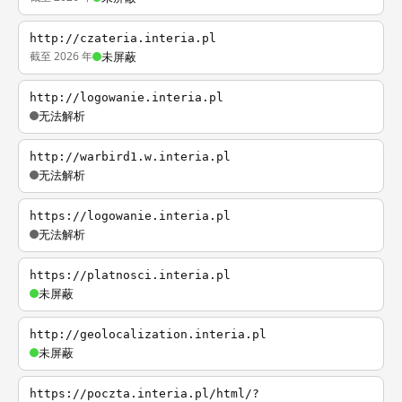
http://czateria.interia.pl
截至 2026 年
未屏蔽
http://logowanie.interia.pl
无法解析
http://warbird1.w.interia.pl
无法解析
https://logowanie.interia.pl
无法解析
https://platnosci.interia.pl
未屏蔽
http://geolocalization.interia.pl
未屏蔽
https://poczta.interia.pl/html/?