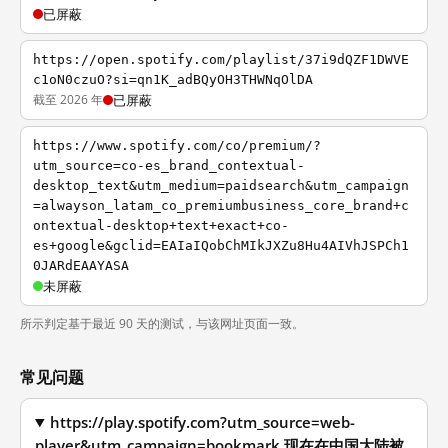
已屏蔽
https://open.spotify.com/playlist/37i9dQZF1DWVE
c1oN0czuO?si=qn1K_adBQyOH3THWNqOlDA
截至 2026 年
已屏蔽
https://www.spotify.com/co/premium/?
utm_source=co-es_brand_contextual-
desktop_text&utm_medium=paidsearch&utm_campaign
=alwayson_latam_co_premiumbusiness_core_brand+c
ontextual-desktop+text+exact+co-
es+google&gclid=EAIaIQobChMIkJXZu8Hu4AIVhJSPCh1
0JARdEAAYASA
未屏蔽
所示判定基于最近 90 天的测试，与该网址页面一致。
常见问题
https://play.spotify.com?utm_source=web-
player&utm_campaign=bookmark 现在在中国大陆被