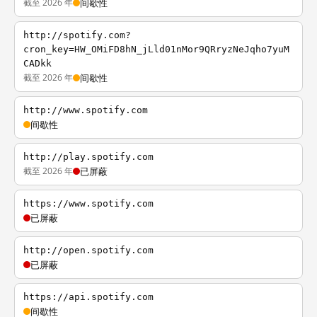
截至 2026 年
间歇性
http://spotify.com?
cron_key=HW_OMiFD8hN_jLld01nMor9QRryzNeJqho7yuM
CADkk
截至 2026 年
间歇性
http://www.spotify.com
间歇性
http://play.spotify.com
截至 2026 年
已屏蔽
https://www.spotify.com
已屏蔽
http://open.spotify.com
已屏蔽
https://api.spotify.com
间歇性