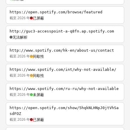
https://open.spotify.com/browse/featured
截至 2026 年
已屏蔽
http://guc3-accesspoint-a-q8fn.ap.spotify.com
无法解析
http://www.spotify.com/hk-en/about-us/contact
截至 2026 年
间歇性
https://www.spotify.com/int/why-not-available/
截至 2026 年
间歇性
https://www.spotify.com/ru-ru/why-not-available
截至 2026 年
未屏蔽
https://open.spotify.com/show/5hqkNLHNpJ0jtVhSa
sdFOZ
截至 2026 年
已屏蔽