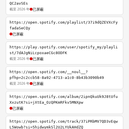
QC2avSEs
截至 2026 年
已屏蔽
https://open.spotify.com/playlist/37i9dQZEVXcFy
fadaSeCQy
已屏蔽
https://play.spotify.com/user/spotify_my/playli
st/7dAJgNiLcpoxaeCGc8ODFK
截至 2026 年
已屏蔽
https://open.spotify.com/__noul__?
pfhp=2c2ccb58-8a92-4713-a1c0-8b43b3090b49
截至 2026 年
已屏蔽
https://open.spotify.com/album/2ipnQkuUk9J8tUfu
XxzutK?si=jXtEa_OzQPKmRFkv5MNXpw
已屏蔽
https://open.spotify.com/track/37iPRbMV7QD3vEqw
L5Wowb?si=5hidwymkSl2U2LYUkAHdZQ