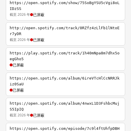
https://open.spotify.com/show/75SoBgYSU5cVgi8oL
IDzSS
截至 2026 年
已屏蔽
http://open.spotify.com/track/0RZfz4zLlFb1lNtoE
r7yDR
截至 2026 年
已屏蔽
https://play.spotify.com/track/1h40mNpa8m7dhx5o
egGho5
已屏蔽
https://open.spotify.com/album/6ireVTcHlCcNRRJk
iz0SaU
已屏蔽
https://open.spotify.com/album/4nwxL1D3FshbcMuj
S5IpIQ
截至 2026 年
已屏蔽
https://open.spotify.com/episode/7c9l4ftUhfpDBH