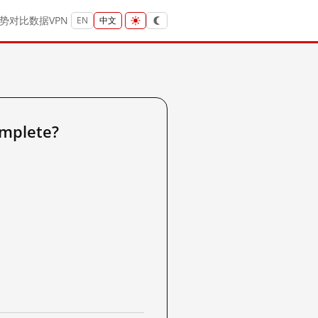
势
对比
数据
VPN
EN
中文
mplete?