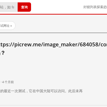
查询
封锁列表
探索
趋
测试网址
→
//picrew.me/image_maker/684058/co
吗？
。
 · 4 个月前
 个月前）的最近一次测试，它在中国大陆可以访问。此后未再