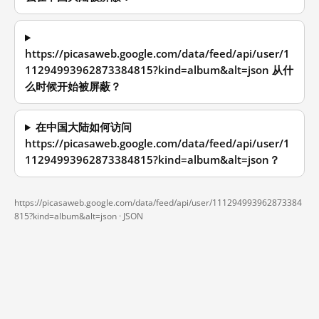
https://picasaweb.google.com/data/feed/api/user/1
11294993962873384815?kind=album&alt=json 从什
么时候开始被屏蔽？
在中国大陆如何访问
https://picasaweb.google.com/data/feed/api/user/1
11294993962873384815?kind=album&alt=json？
https://picasaweb.google.com/data/feed/api/user/111294993962873384
815?kind=album&alt=json ·
JSON