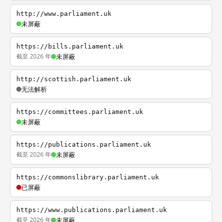
http://www.parliament.uk
未屏蔽
https://bills.parliament.uk
截至 2026 年
未屏蔽
http://scottish.parliament.uk
无法解析
https://committees.parliament.uk
未屏蔽
https://publications.parliament.uk
截至 2026 年
未屏蔽
https://commonslibrary.parliament.uk
已屏蔽
https://www.publications.parliament.uk
截至 2026 年
未屏蔽