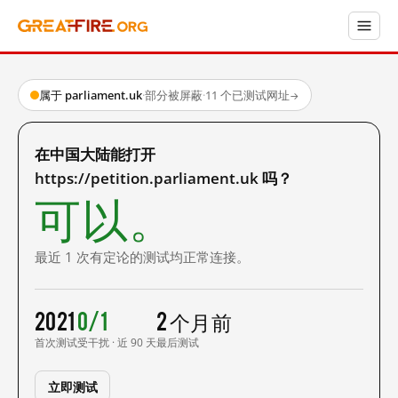
属于 parliament.uk
·
部分被屏蔽
·
11 个已测试网址
→
在中国大陆能打开
https://petition.parliament.uk 吗？
可以。
最近 1 次有定论的测试均正常连接。
2021
0/1
2 个月前
首次测试
受干扰 · 近 90 天
最后测试
立即测试