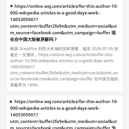
https://online.wsj.com/articles/for-this-author-10-
000-wikipedia-articles-is-a-good-days-work-
1405305001?
utm_content=buffer2fa9e&utm_medium=social&ut
m_source=facebook.com&utm_campaign=buffer 现
在在中国大陆被屏蔽吗？
根据 GreatFire 对防火长城的实时测量，截至 2026-07-05 的
最近一次测试，https://online.wsj.com/articles/for-this-
author-10-000-wikipedia-articles-is-a-good-days-work-
1405305001?
utm_content=buffer2fa9e&utm_medium=social&utm_so
urce=facebook.com&utm_campaign=buffer 在中国大陆的
屏蔽率为 100%。
https://online.wsj.com/articles/for-this-author-10-
000-wikipedia-articles-is-a-good-days-work-
1405305001?
utm_content=buffer2fa9e&utm_medium=social&ut
m_source=facebook.com&utm_campaign=buffer 为