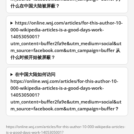
什么在中国大陆被屏蔽？
https://online.wsj.com/articles/for-this-author-10-
000-wikipedia-articles-is-a-good-days-work-
1405305001?
utm_content=buffer2fa9e&utm_medium=social&ut
m_source=facebook.com&utm_campaign=buffer 从
什么时候开始被屏蔽？
在中国大陆如何访问
https://online.wsj.com/articles/for-this-author-10-
000-wikipedia-articles-is-a-good-days-work-
1405305001?
utm_content=buffer2fa9e&utm_medium=social&ut
m_source=facebook.com&utm_campaign=buffer？
https://online.wsj.com/articles/for-this-author-10-000-wikipedia-articles-
is-a-good-days-work-1405305001?