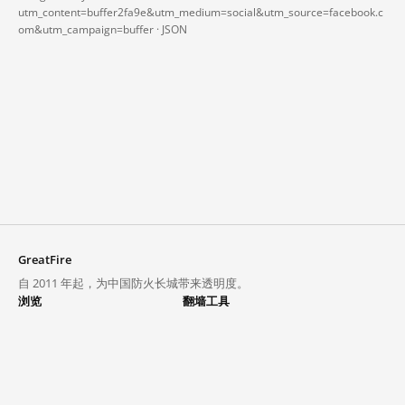
utm_content=buffer2fa9e&utm_medium=social&utm_source=facebook.c
om&utm_campaign=buffer ·
JSON
GreatFire
自 2011 年起，为中国防火长城带来透明度。
浏览
翻墙工具
封锁列表
VPN 与代理
探索
翻墙中心
趋势
GreatFireVPN
热门网站在中国大陆的访问状况
数据与 API