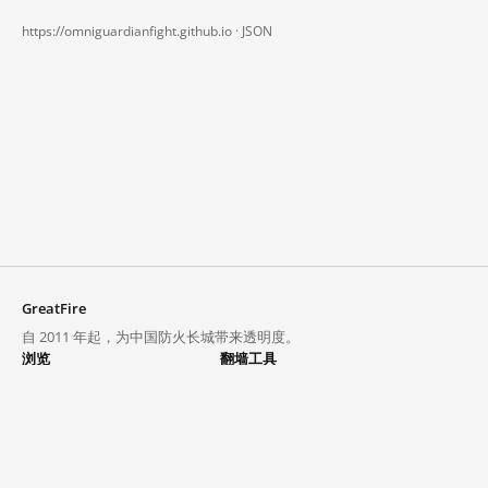
https://omniguardianfight.github.io ·
JSON
GreatFire
自 2011 年起，为中国防火长城带来透明度。
浏览
翻墙工具
封锁列表
VPN 与代理
探索
翻墙中心
趋势
GreatFireVPN
热门网站在中国大陆的访问状况
数据与 API