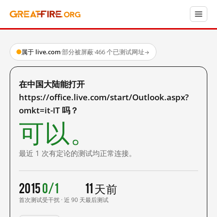
属于 live.com
·
部分被屏蔽
·
466 个已测试网址
→
在中国大陆能打开
https://office.live.com/start/Outlook.aspx?
omkt=it-IT 吗？
可以。
最近 1 次有定论的测试均正常连接。
2015
0/1
11 天前
首次测试
受干扰 · 近 90 天
最后测试