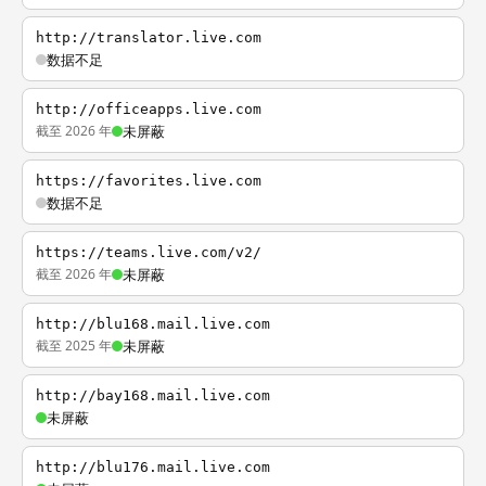
http://translator.live.com
数据不足
http://officeapps.live.com
截至 2026 年
未屏蔽
https://favorites.live.com
数据不足
https://teams.live.com/v2/
截至 2026 年
未屏蔽
http://blu168.mail.live.com
截至 2025 年
未屏蔽
http://bay168.mail.live.com
未屏蔽
http://blu176.mail.live.com