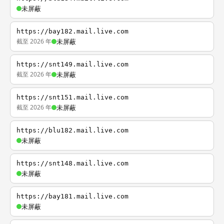
未屏蔽
https://bay182.mail.live.com
截至 2026 年
未屏蔽
https://snt149.mail.live.com
截至 2026 年
未屏蔽
https://snt151.mail.live.com
截至 2026 年
未屏蔽
https://blu182.mail.live.com
未屏蔽
https://snt148.mail.live.com
未屏蔽
https://bay181.mail.live.com
未屏蔽