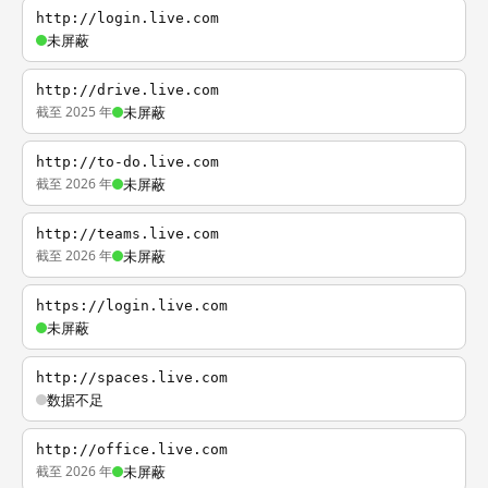
http://login.live.com
未屏蔽
http://drive.live.com
截至 2025 年
未屏蔽
http://to-do.live.com
截至 2026 年
未屏蔽
http://teams.live.com
截至 2026 年
未屏蔽
https://login.live.com
未屏蔽
http://spaces.live.com
数据不足
http://office.live.com
截至 2026 年
未屏蔽