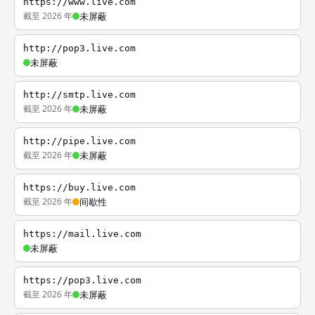
https://www.live.com
截至 2026 年
未屏蔽
http://pop3.live.com
未屏蔽
http://smtp.live.com
截至 2026 年
未屏蔽
http://pipe.live.com
截至 2026 年
未屏蔽
https://buy.live.com
截至 2026 年
间歇性
https://mail.live.com
未屏蔽
https://pop3.live.com
截至 2026 年
未屏蔽