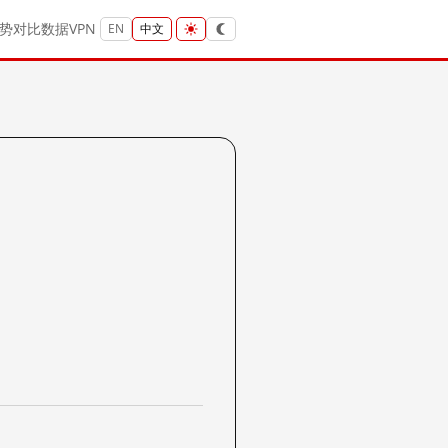
势
对比
数据
VPN
EN
中文