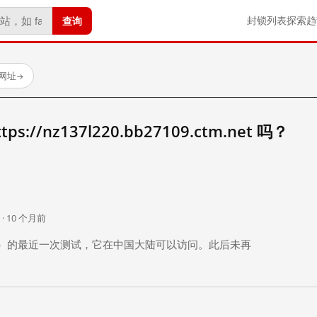
查询
封锁列表
探索
趋
试网址
→
://nz137l220.bb27109.ctm.net 吗？
。
 · 10 个月前
 个月前）的最近一次测试，它在中国大陆可以访问。此后未再