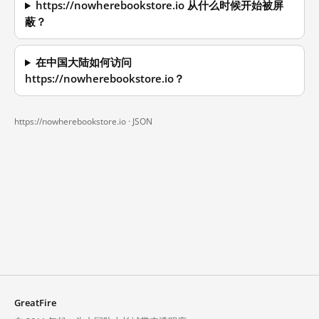
https://nowherebookstore.io 从什么时候开始被屏
蔽？
在中国大陆如何访问
https://nowherebookstore.io？
https://nowherebookstore.io ·
JSON
GreatFire