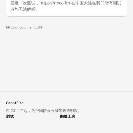
最近一次测试，https://noco.fm 在中国大陆在我们所有测试
点均无法解析。
https://noco.fm ·
JSON
GreatFire
自 2011 年起，为中国防火长城带来透明度。
浏览
翻墙工具
封锁列表
VPN 与代理
探索
翻墙中心