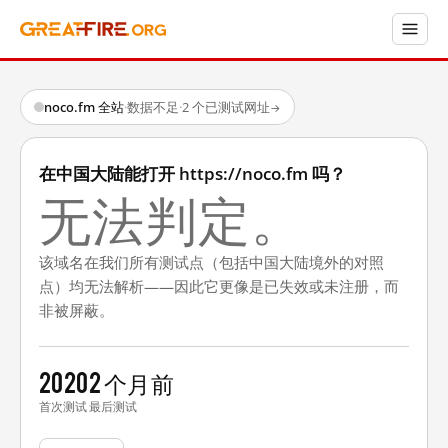
noco.fm 全站
·
数据不足
·
2 个已测试网址
→
在中国大陆能打开 https://noco.fm 吗？
无法判定。
该域名在我们所有测试点（包括中国大陆境外的对照
点）均无法解析——因此它更像是已失效或未注册，而
非被屏蔽。
2020
2 个月前
首次测试
最后测试