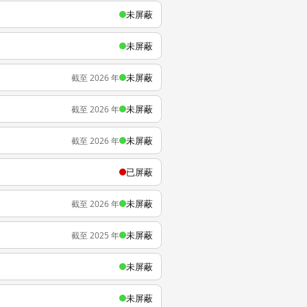
未屏蔽
未屏蔽
未屏蔽
截至 2026 年
未屏蔽
截至 2026 年
未屏蔽
截至 2026 年
已屏蔽
未屏蔽
截至 2026 年
未屏蔽
截至 2025 年
未屏蔽
未屏蔽