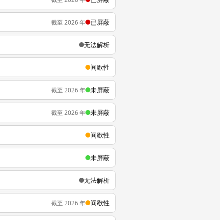
已屏蔽
截至 2026 年
无法解析
间歇性
未屏蔽
截至 2026 年
未屏蔽
截至 2026 年
间歇性
未屏蔽
无法解析
间歇性
截至 2026 年