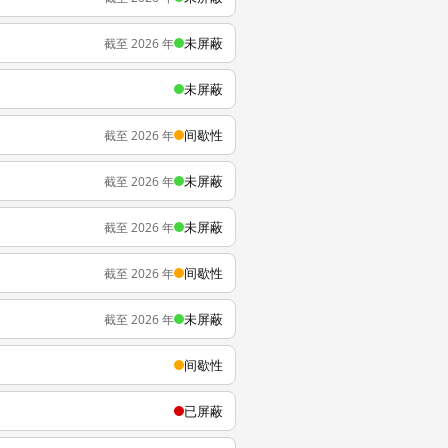
未屏蔽
截至 2026 年
未屏蔽
间歇性
截至 2026 年
未屏蔽
截至 2026 年
未屏蔽
截至 2026 年
间歇性
截至 2026 年
未屏蔽
截至 2026 年
间歇性
已屏蔽