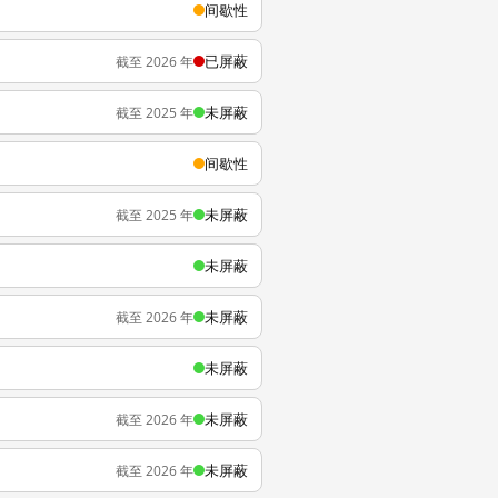
间歇性
已屏蔽
截至 2026 年
未屏蔽
截至 2025 年
间歇性
未屏蔽
截至 2025 年
未屏蔽
未屏蔽
截至 2026 年
未屏蔽
未屏蔽
截至 2026 年
未屏蔽
截至 2026 年