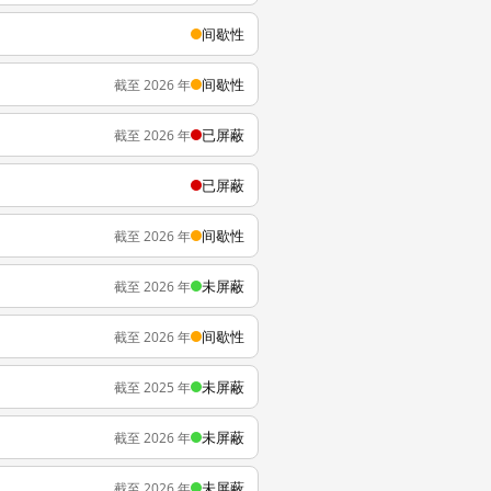
间歇性
间歇性
截至 2026 年
已屏蔽
截至 2026 年
已屏蔽
间歇性
截至 2026 年
未屏蔽
截至 2026 年
间歇性
截至 2026 年
未屏蔽
截至 2025 年
未屏蔽
截至 2026 年
未屏蔽
截至 2026 年