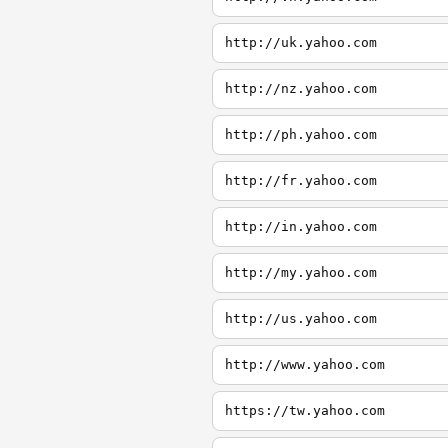
http://uk.yahoo.com
http://nz.yahoo.com
http://ph.yahoo.com
http://fr.yahoo.com
http://in.yahoo.com
http://my.yahoo.com
http://us.yahoo.com
http://www.yahoo.com
https://tw.yahoo.com