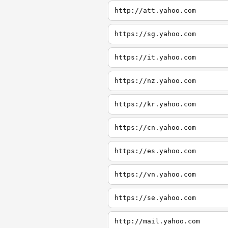
http://att.yahoo.com
https://sg.yahoo.com
https://it.yahoo.com
https://nz.yahoo.com
https://kr.yahoo.com
https://cn.yahoo.com
https://es.yahoo.com
https://vn.yahoo.com
https://se.yahoo.com
http://mail.yahoo.com