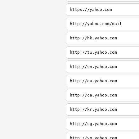
https://yahoo.com
http://yahoo.com/mail
http://hk.yahoo.com
http://tw.yahoo.com
http://cn.yahoo.com
http://au.yahoo.com
http://ca.yahoo.com
http://kr.yahoo.com
http://sg.yahoo.com
http://vn.yahoo.com