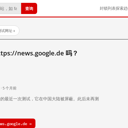
查询
封锁列表
探索
趋
已测试网址
→
://news.google.de 吗？
。
 · 5 个月前
 个月前）的最近一次测试，它在中国大陆被屏蔽。此后未再测
s.google.de →