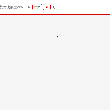
势
对比
数据
VPN
EN
中文