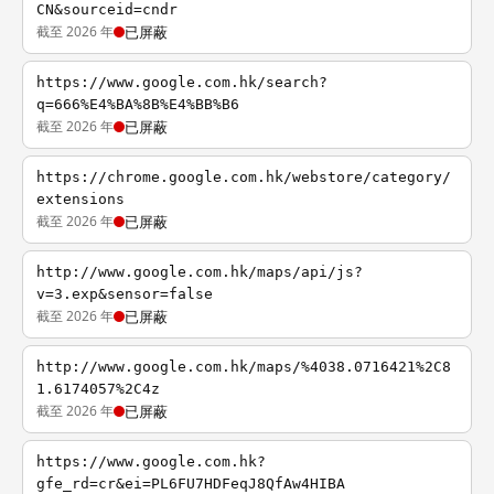
CN&sourceid=cndr
截至 2026 年
已屏蔽
https://www.google.com.hk/search?
q=666%E4%BA%8B%E4%BB%B6
截至 2026 年
已屏蔽
https://chrome.google.com.hk/webstore/category/
extensions
截至 2026 年
已屏蔽
http://www.google.com.hk/maps/api/js?
v=3.exp&sensor=false
截至 2026 年
已屏蔽
http://www.google.com.hk/maps/%4038.0716421%2C8
1.6174057%2C4z
截至 2026 年
已屏蔽
https://www.google.com.hk?
gfe_rd=cr&ei=PL6FU7HDFeqJ8QfAw4HIBA