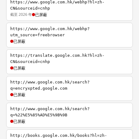
https://www.google.com.hk/webhp?hl=zh-
CN&sourceid=cnhp
截至 2026 年
已屏蔽
https://www.google.com.hk/webhp?
utm_source=freebrowser
已屏蔽
https://translate.google.com.hk?hl=zh-
CN&sourceid=cnhp
已屏蔽
http://www.google.com.hk/search?
q=encryxpted.google.com
已屏蔽
http://www.google.com.hk/search?
q=%22%E5%85%AD%E5%9B%9B
已屏蔽
http://books.google.com.hk/books?hl=zh-