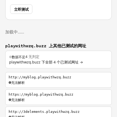
立即测试
加载中……
playwithwzq.buzz 上其他已测试的网址
4
无判定
数据不足
playwithwzq.buzz 下全部 4 个已测试网址 →
http://myblog.playwithwzq.buzz
无法解析
https://myblog.playwithwzq.buzz
无法解析
http://3delements.playwithwzq.buzz