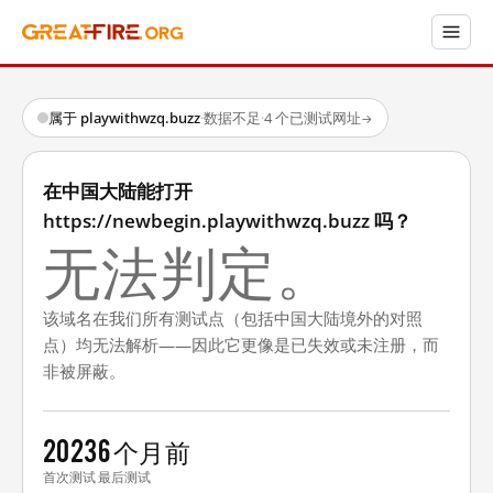
属于 playwithwzq.buzz
·
数据不足
·
4 个已测试网址
→
在中国大陆能打开
https://newbegin.playwithwzq.buzz 吗？
无法判定。
该域名在我们所有测试点（包括中国大陆境外的对照
点）均无法解析——因此它更像是已失效或未注册，而
非被屏蔽。
2023
6 个月前
首次测试
最后测试