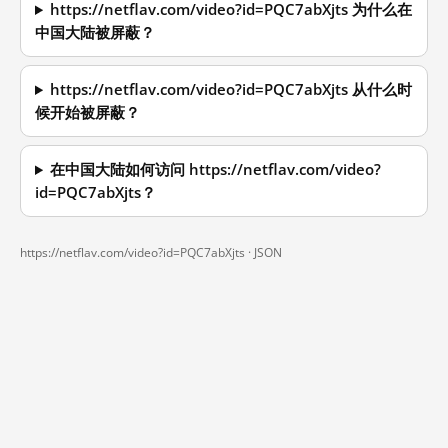
https://netflav.com/video?id=PQC7abXjts 为什么在
中国大陆被屏蔽？
https://netflav.com/video?id=PQC7abXjts 从什么时
候开始被屏蔽？
在中国大陆如何访问 https://netflav.com/video?
id=PQC7abXjts？
https://netflav.com/video?id=PQC7abXjts ·
JSON