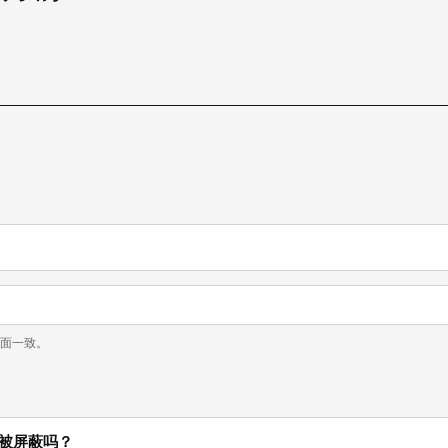
页面一致。
国大陆被屏蔽吗？