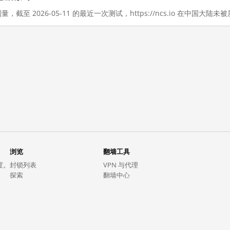
量，截至 2026-05-11 的最近一次测试，https://ncs.io 在中国大陆未
浏览
翻墙工具
度。
封锁列表
VPN 与代理
探索
翻墙中心
趋势
GreatFireVPN
热门网站在中国大陆的访问状况
数据与 API
常见问题