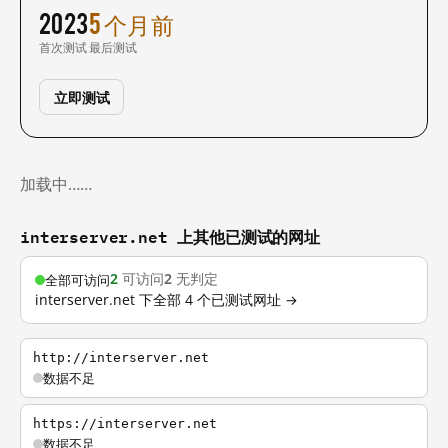
2023
5 个月前
首次测试
最后测试
立即测试
加载中……
interserver.net 上其他已测试的网址
2
可访问
2
无判定
全部可访问
interserver.net 下全部 4 个已测试网址 →
http://interserver.net
数据不足
https://interserver.net
数据不足