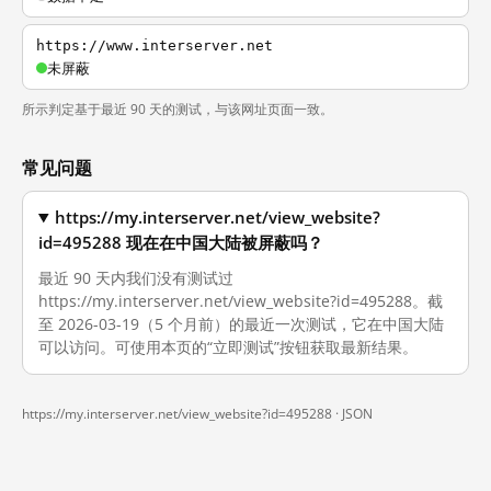
https://www.interserver.net
未屏蔽
所示判定基于最近 90 天的测试，与该网址页面一致。
常见问题
https://my.interserver.net/view_website?
id=495288 现在在中国大陆被屏蔽吗？
最近 90 天内我们没有测试过
https://my.interserver.net/view_website?id=495288。截
至 2026-03-19（5 个月前）的最近一次测试，它在中国大陆
可以访问。可使用本页的“立即测试”按钮获取最新结果。
https://my.interserver.net/view_website?id=495288 ·
JSON