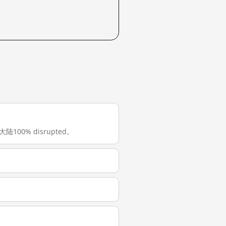
陆100% disrupted。