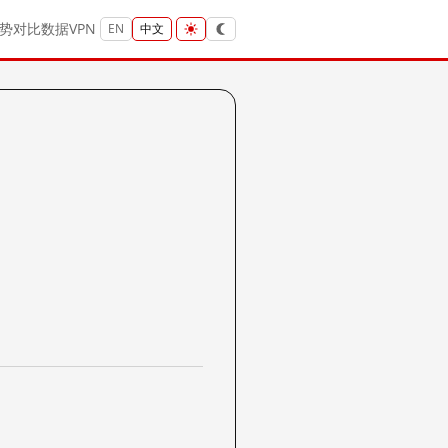
势
对比
数据
VPN
EN
中文