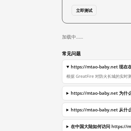
立即测试
加载中……
常见问题
https://mtao-baby.ne
根据 GreatFire 对防火长城的实时测量
https://mtao-baby.ne
https://mtao-baby.ne
在中国大陆如何访问 https://mt