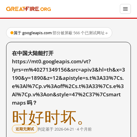
属于 googleapis.com
·
部分被屏蔽
·
566 个已测试网址
→
在中国大陆能打开
https://mt0.googleapis.com/vt?
lyrs=m%40271349156&src=apiv3&hl=th&x=3
190&y=1890&z=12&apistyle=s.t%3A33%7Cs.
e%3Al%7Cp.v%3Aoff%2Cs.t%3A33%7Cs.e%3
Al%7Cp.v%3Aon&style=47%2C37%7Csmart
maps 吗？
时好时坏。
判定基于 2026-04-21 · 4 个月前
近期无测试