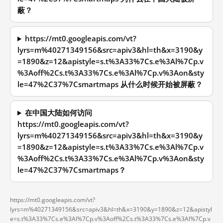
蔽？
https://mt0.googleapis.com/vt?
lyrs=m%40271349156&src=apiv3&hl=th&x=3190&y
=1890&z=12&apistyle=s.t%3A33%7Cs.e%3Al%7Cp.v
%3Aoff%2Cs.t%3A33%7Cs.e%3Al%7Cp.v%3Aon&sty
le=47%2C37%7Csmartmaps 从什么时候开始被屏蔽？
在中国大陆如何访问
https://mt0.googleapis.com/vt?
lyrs=m%40271349156&src=apiv3&hl=th&x=3190&y
=1890&z=12&apistyle=s.t%3A33%7Cs.e%3Al%7Cp.v
%3Aoff%2Cs.t%3A33%7Cs.e%3Al%7Cp.v%3Aon&sty
le=47%2C37%7Csmartmaps？
https://mt0.googleapis.com/vt?
lyrs=m%40271349156&src=apiv3&hl=th&x=3190&y=1890&z=12&apistyl
e=s.t%3A33%7Cs.e%3Al%7Cp.v%3Aoff%2Cs.t%3A33%7Cs.e%3Al%7Cp.v