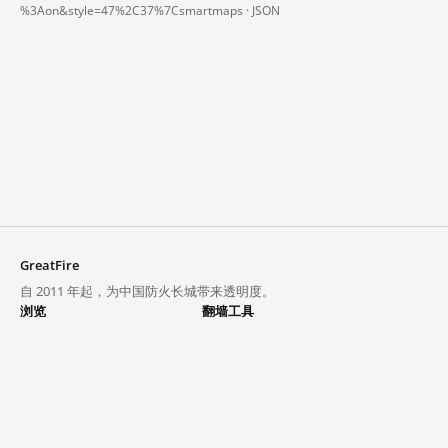
%3Aon&style=47%2C37%7Csmartmaps ·
JSON
GreatFire
自 2011 年起，为中国防火长城带来透明度。
浏览
翻墙工具
封锁列表
VPN 与代理
探索
翻墙中心
趋势
GreatFireVPN
热门网站在中国大陆的访问状况
数据与 API
常见问题