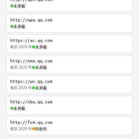
未屏蔽
http://wpa.qq.com
未屏蔽
https://ac.qq.com
截至 2026 年
未屏蔽
http://new.qq.com
截至 2026 年
未屏蔽
https://wx.qq.com
截至 2026 年
未屏蔽
http://nba.qq.com
未屏蔽
http://fo4.qq.com
截至 2026 年
间歇性