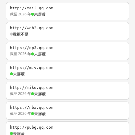
http://mail.qq.com
截至 2026 年
未屏蔽
http://web2.qq.com
数据不足
https://dp3.qq.com
截至 2026 年
未屏蔽
https://m.v.qq.com
未屏蔽
http://miku.qq.com
截至 2026 年
未屏蔽
https://nba.qq.com
截至 2026 年
未屏蔽
http://pubg.qq.com
未屏蔽