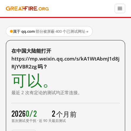
属于 qq.com
·
部分被屏蔽
·
400 个已测试网址
→
在中国大陆能打开
https://mp.weixin.qq.com/s/kA1WtAbmJ1d8j
RjYVBR2zg 吗？
可以。
最近 2 次有定论的测试均正常连接。
2026
0/2
2 个月前
首次测试
受干扰 · 近 90 天
最后测试