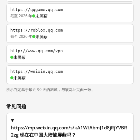
https://qqgame.qq.com
截至 2026 年
未屏蔽
https://roblox.qq.com
截至 2026 年
未屏蔽
http://www.qq.com/vpn
未屏蔽
https://weixin.qq.com
未屏蔽
所示判定基于最近 90 天的测试，与该网址页面一致。
常见问题
https://mp.weixin.qq.com/s/kA1WtAbmJ1d8jRjYVBR
2zg 现在在中国大陆被屏蔽吗？