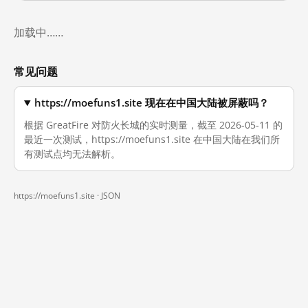
加载中……
常见问题
https://moefuns1.site 现在在中国大陆被屏蔽吗？
根据 GreatFire 对防火长城的实时测量，截至 2026-05-11 的
最近一次测试，https://moefuns1.site 在中国大陆在我们所
有测试点均无法解析。
https://moefuns1.site ·
JSON