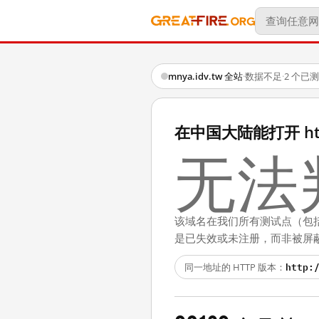
mnya.idv.tw 全站
·
数据不足
·
2 个已
在中国大陆能打开 https
无法
该域名在我们所有测试点（包
是已失效或未注册，而非被屏
http:
同一地址的 HTTP 版本：