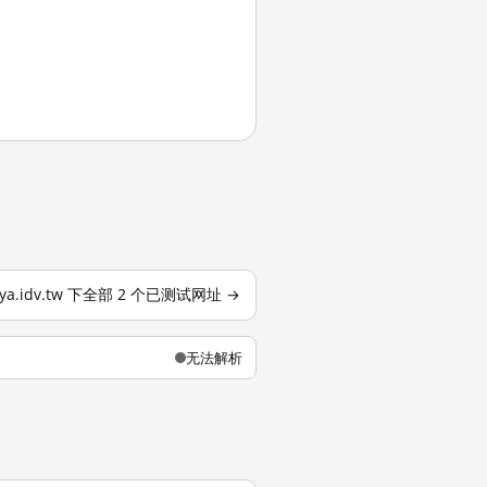
ya.idv.tw 下全部 2 个已测试网址 →
无法解析