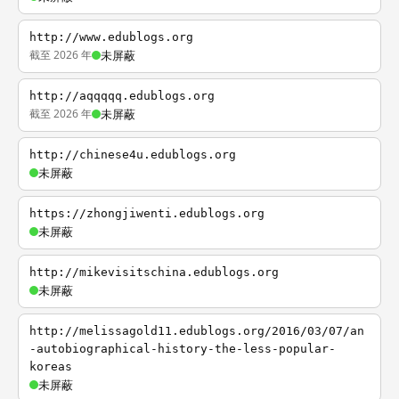
http://www.edublogs.org
截至 2026 年
未屏蔽
http://aqqqqq.edublogs.org
截至 2026 年
未屏蔽
http://chinese4u.edublogs.org
未屏蔽
https://zhongjiwenti.edublogs.org
未屏蔽
http://mikevisitschina.edublogs.org
未屏蔽
http://melissagold11.edublogs.org/2016/03/07/an
-autobiographical-history-the-less-popular-
koreas
未屏蔽