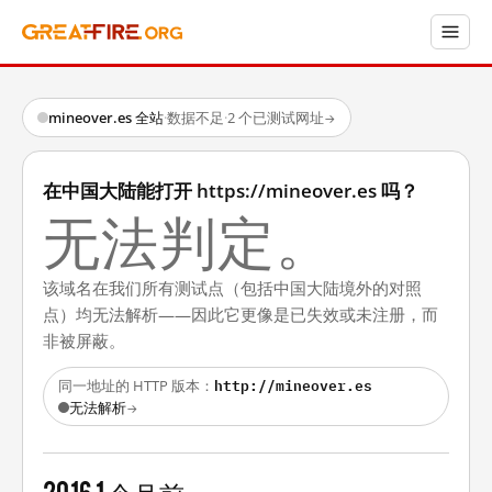
mineover.es 全站
·
数据不足
·
2 个已测试网址
→
在中国大陆能打开 https://mineover.es 吗？
无法判定。
该域名在我们所有测试点（包括中国大陆境外的对照
点）均无法解析——因此它更像是已失效或未注册，而
非被屏蔽。
http://mineover.es
同一地址的 HTTP 版本：
无法解析
→
2016
1 个月前